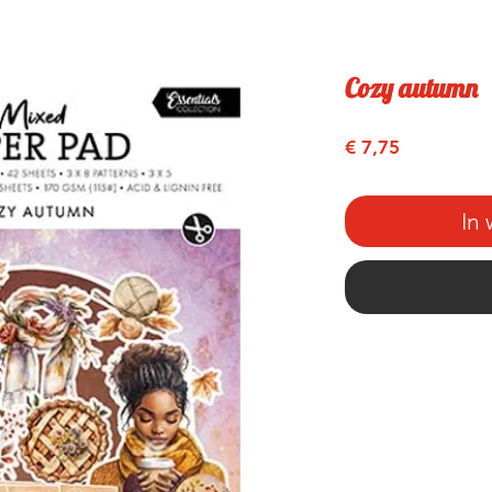
Cozy autumn
Prijs
€ 7,75
In