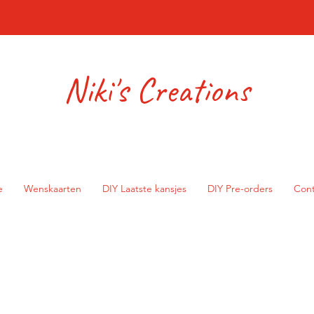
Niki's Creations
e
Wenskaarten
DIY Laatste kansjes
DIY Pre-orders
Cont