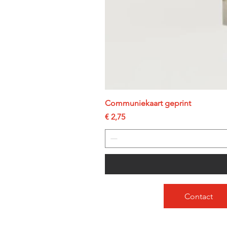
Communiekaart geprint
Prijs
€ 2,75
Contact