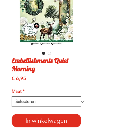
Embellishments Quiet
Morning
Prijs
€ 6,95
Maat
*
In winkelwagen