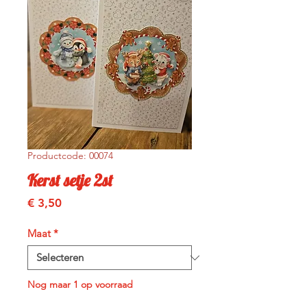
Productcode: 00074
Kerst setje 2st
Prijs
€ 3,50
Maat
*
Nog maar 1 op voorraad