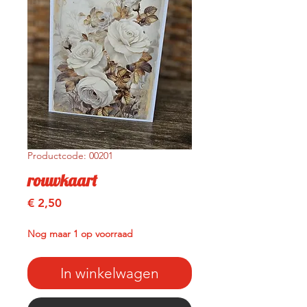
Productcode: 00201
rouwkaart
Prijs
€ 2,50
Nog maar 1 op voorraad
In winkelwagen