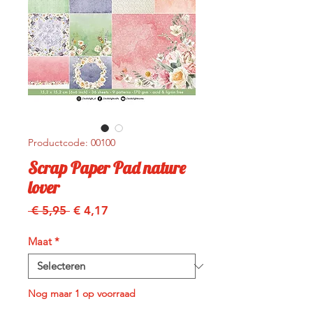
Productcode: 00100
Scrap Paper Pad nature
lover
Normale
Verkoopprijs
 € 5,95 
€ 4,17
prijs
Maat
*
Nog maar 1 op voorraad