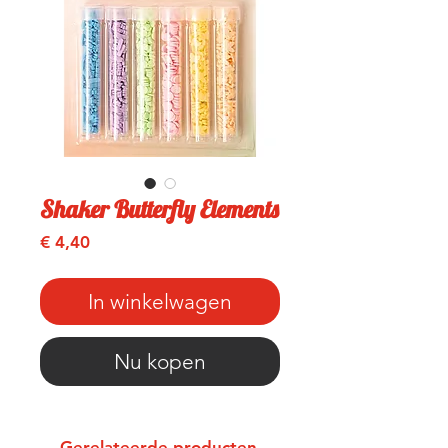
Shaker Butterfly Elements
Prijs
€ 4,40
In winkelwagen
Nu kopen
Gerelateerde producten