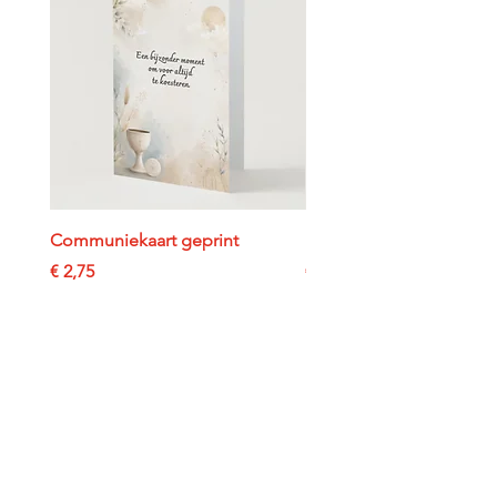
Communiekaart geprint
Doopselkaart geprint
Prijs
Prijs
€ 2,75
€ 2,75
In winkelwagen