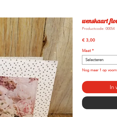
wenskaart flo
Productcode: 00054
Prijs
€ 3,00
Maat
*
Selecteren
Nog maar 1 op voorr
In