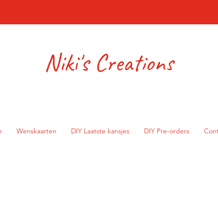
Niki's Creations
e
Wenskaarten
DIY Laatste kansjes
DIY Pre-orders
Cont