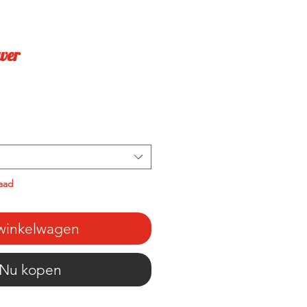
wer
aad
 winkelwagen
Nu kopen