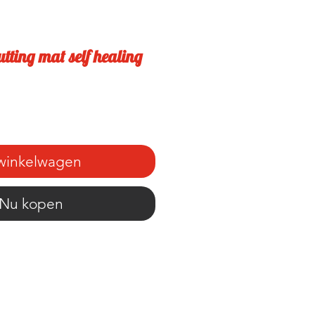
tting mat self healing
 winkelwagen
Nu kopen