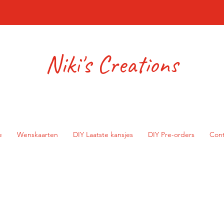
Niki's Creations
e
Wenskaarten
DIY Laatste kansjes
DIY Pre-orders
Cont