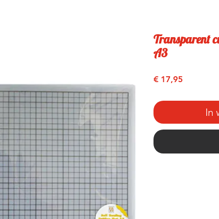
Transparent cu
A3
Prijs
€ 17,95
In