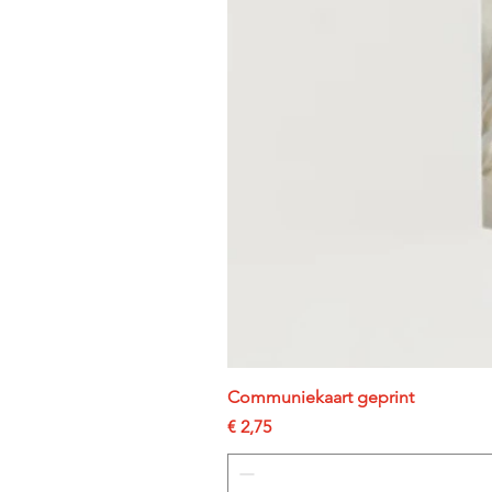
Communiekaart geprint
Prijs
€ 2,75